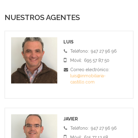
NUESTROS AGENTES
LUIS
Teléfono:
947 27 96 96
Móvil:
695 57 87 50
Correo electrónico:
luis@inmobiliaria-
castillo.com
JAVIER
Teléfono:
947 27 96 96
Móvil:
615 77 13 58