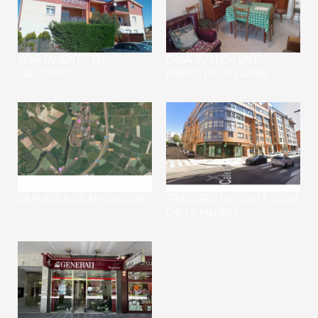
APARTAMENTO EN
CASA RÚSTICA EN EL
VALDORROS
BARRIO DE VILLAFRIA
# Apartamento en Valdorros - Tu
# Casa de Pueblo en Burgos -
Refugio Natural a Pocos Minutos
¡Oportunidad Económica!
de Burgos
Descubre esta encantadora casa
¡Descubre tu...
de...
LA PUEBLA DE ARGANZÓN
TRASTERO EN VENTA ZONA
CALLE MADRID
# Terreno en Venta - Oportunidad
de Negocio en Autovía N-1
Trastero en Sótano - Edificio de
Altura - Excelente Oportunidad
¡Descubre una oportunidad...
¡Descubre este fantástico...