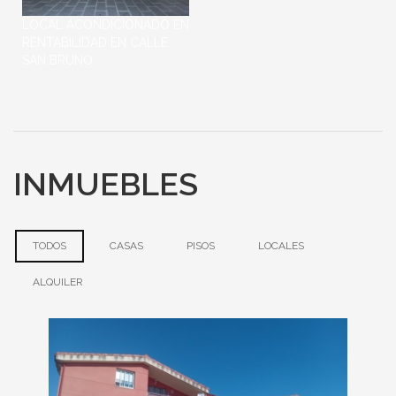
LOCAL ACONDICIONADO EN
RENTABILIDAD EN CALLE
SAN BRUNO
En los bajos de los pisos común
mente conocidos como de
Campofrío en la calle San Bruno.
...
INMUEBLES
TODOS
(SOLAPA ACTIVA)
CASAS
PISOS
LOCALES
ALQUILER