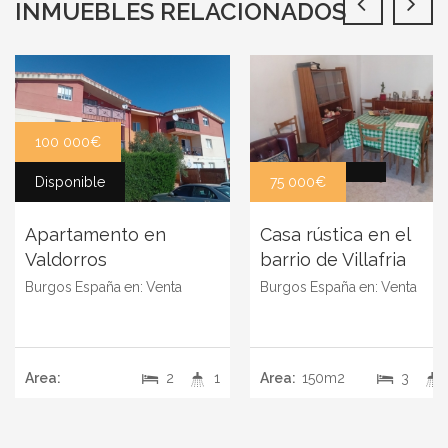
INMUEBLES RELACIONADOS
100 000€
Disponible
75 000€
Apartamento en
Casa rústica en el
Valdorros
barrio de Villafria
Burgos
España
en:
Venta
Burgos
España
en:
Venta
Area:
2
1
Area:
150m2
3