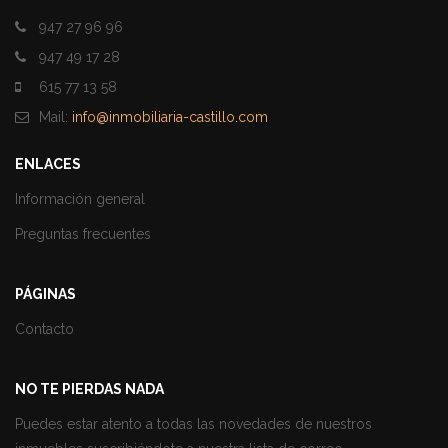
947 27 96 96
947 49 17 28
615 77 13 58
Mail:
info@inmobiliaria-castillo.com
ENLACES
Información general
Preguntas frecuentes
PÁGINAS
Contacto
NO TE PIERDAS NADA
Puedes estar atento a todas las novedades de nuestros