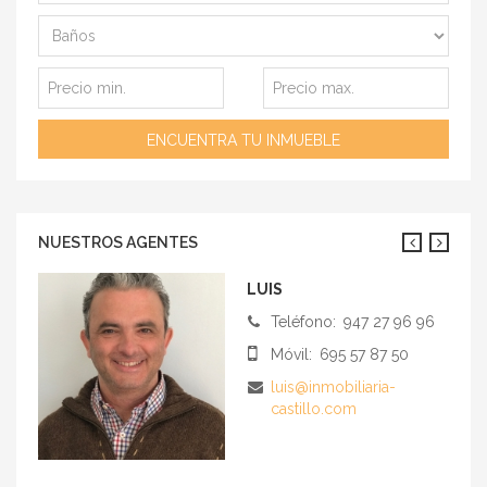
NUESTROS AGENTES
LUIS
JAVIER
Teléfono:
Teléfono:
947 27 96 96
947 27 96 96
Móvil:
Móvil:
695 57 87 50
615 77 13 58
luis@inmobiliaria-
javier@inmobiliaria-
castillo.com
castillo.com