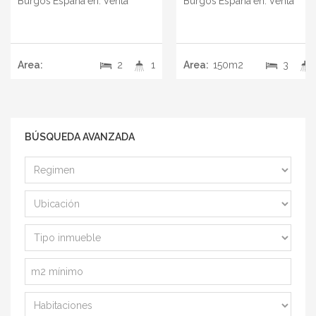
Burgos
España
en:
Venta
Burgos
España
en:
Venta
Area:
2
1
Area:
150m2
3
BÚSQUEDA AVANZADA