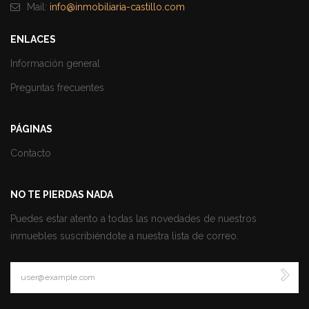
Mail:
info@inmobiliaria-castillo.com
ENLACES
Información general
Preguntas frecuentes
PÁGINAS
Contacto
NO TE PIERDAS NADA
Puedes estar atento a todas las novedades de nuestros
inmuebles suscribiéndote a nuestra lista de correo.