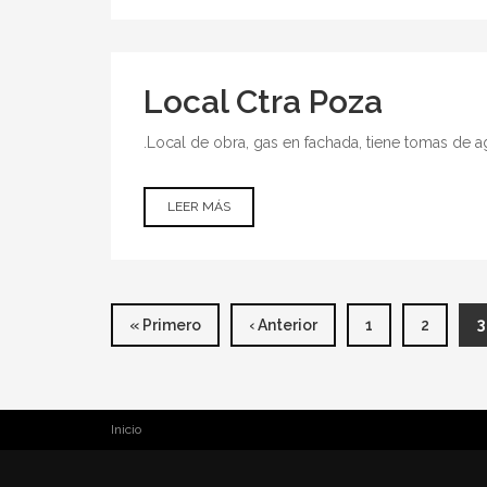
GRANDMONTAGNE
Local Ctra Poza
.Local de obra, gas en fachada, tiene tomas de agu
LEER MÁS
SOBRE
LOCAL
CTRA
POZA
PÁGINAS
3
« Primero
‹ Anterior
1
2
USTED ESTÁ AQUÍ
Inicio